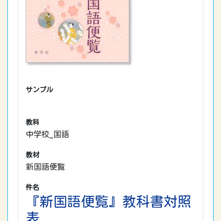
サンプル
教科
中学校_国語
教材
新国語便覧
件名
『新国語便覧』教科書対照
表