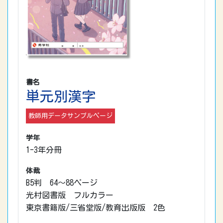
書名
単元別漢字
教師用データサンプルページ
学年
1-3年分冊
体裁
B5判 64～88ページ
光村図書版 フルカラー
東京書籍版/三省堂版/教育出版版 2色