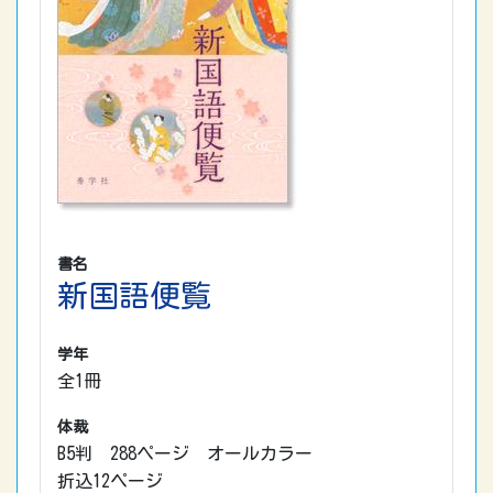
書名
新国語便覧
学年
全1冊
体裁
B5判 288ページ オールカラー
折込12ページ