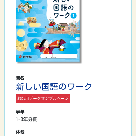
書名
新しい国語のワーク
教師用データサンプルページ
学年
1-3年分冊
体裁