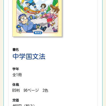
書名
中学国文法
学年
全1冊
体裁
B5判 96ページ 2色
定価
460円（税込）