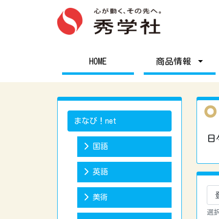
HOME
商品情報
まなび！net
日
国語
英語
美術
選